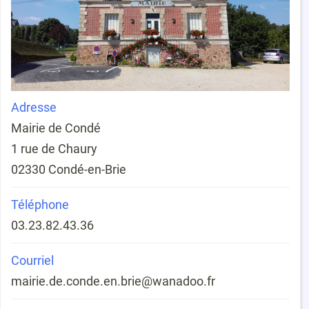
Adresse
Mairie de Condé
1 rue de Chaury
02330 Condé-en-Brie
Téléphone
03.23.82.43.36
Courriel
mair
ie.de.
rb.ne.ednoc
ie@wanadoo.fr