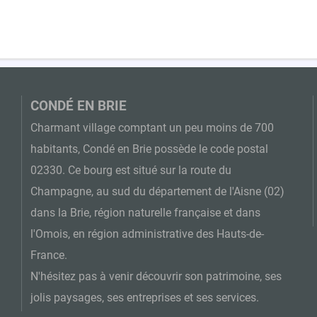
CONDÉ EN BRIE
Charmant village comptant un peu moins de 700
habitants, Condé en Brie possède le code postal
02330. Ce bourg est situé sur la route du
Champagne, au sud du département de l'Aisne (02)
dans la Brie, région naturelle française et dans
l'Omois, en région administrative des Hauts-de-
France.
N'hésitez pas à venir découvrir son patrimoine, ses
jolis paysages, ses entreprises et ses services.