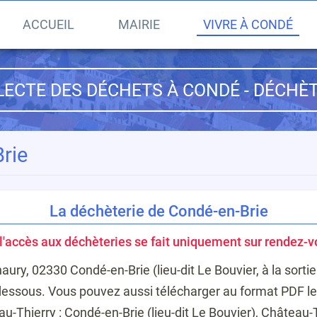
ACCUEIL
MAIRIE
VIVRE À CONDÉ
LECTE DES DÉCHETS À CONDÉ - DÉCHÈT
rie
La déchèterie de Condé-en-Brie
 l'accès aux déchèteries se fait uniquement sur rendez-v
ry, 02330 Condé-en-Brie (lieu-dit Le Bouvier, à la sorti
i-dessous. Vous pouvez aussi
télécharger au format PDF le
au-Thierry
: Condé-en-Brie (lieu-dit Le Bouvier), Château-T