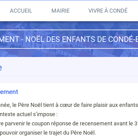
ACCUEIL
MAIRIE
VIVRE À CONDÉ
MENT - NOËL DES ENFANTS DE
CONDÉ-E
e
ènement
, le Père Noël tient à cœur de faire plaisir aux enfant
ontexte actuel s’impose :
ire parvenir le coupon réponse de recensement avant le 31
 pouvoir organiser le trajet du Père Noël.