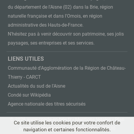
du département de l'Aisne (02) dans la Brie, région
naturelle française et dans l'Omois, en région
administrative des Hauts-de-France.
N'hésitez pas à venir découvrir son patrimoine, ses jolis
paysages, ses entreprises et ses services.
LIENS UTILES
Communauté d'Agglomération de la Région de Château-
Thierry - CARCT
Actualités du sud de l'Aisne
Condé sur Wikipédia
Agence nationale des titres sécurisés
© 2026 www.conde-en-brie.fr •
Mentions légales
•
Plan
Ce site utilise les cookies pour votre confort de
du site
• Code postal de Conde en Brie : 02330
navigation et certaines fonctionnalités.